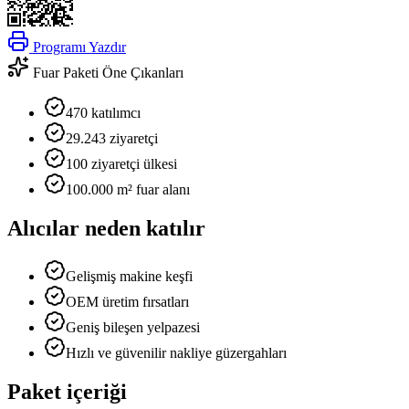
Programı Yazdır
Fuar Paketi Öne Çıkanları
470 katılımcı
29.243 ziyaretçi
100 ziyaretçi ülkesi
100.000 m² fuar alanı
Alıcılar neden katılır
Gelişmiş makine keşfi
OEM üretim fırsatları
Geniş bileşen yelpazesi
Hızlı ve güvenilir nakliye güzergahları
Paket içeriği