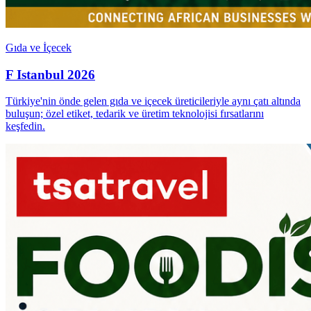
Gıda ve İçecek
F Istanbul 2026
Türkiye'nin önde gelen gıda ve içecek üreticileriyle aynı çatı altında
buluşun; özel etiket, tedarik ve üretim teknolojisi fırsatlarını
keşfedin.