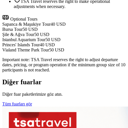
TSA Travel reserves the right to make operational
adjustments when necessary.
Optional Tours
Sapanca & Maşukiye Tour
40 USD
Bursa Tour
50 USD
Şile & Ağva Tour
50 USD
Istanbul Aquarium Tour
50 USD
Princes' Islands Tour
40 USD
Vialand Theme Park Tour
50 USD
Important note:
TSA Travel reserves the right to adjust departure
dates, pricing, or program operation if the minimum group size of 10
participants is not reached.
Diğer fuarlar
Diğer fuar paketlerimize göz atın.
Tüm fuarları gör