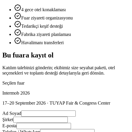
4 gece otel konaklaması
Fuar ziyareti organizasyonu
Tedarikçi keşif desteği
Fabrika ziyareti planlaması
Havalimanı transferleri
Bu fuara kayıt ol
Katılım talebinizi gönderin; ekibimiz size seyahat paketi, otel
seçenekleri ve toplantı desteği detaylarıyla geri dönsün.
Seçilen fuar
Intermob 2026
17–20 September 2026
·
TUYAP Fair & Congress Center
Ad Soyad
Şirket
E-posta
Telefon / WhatsApp