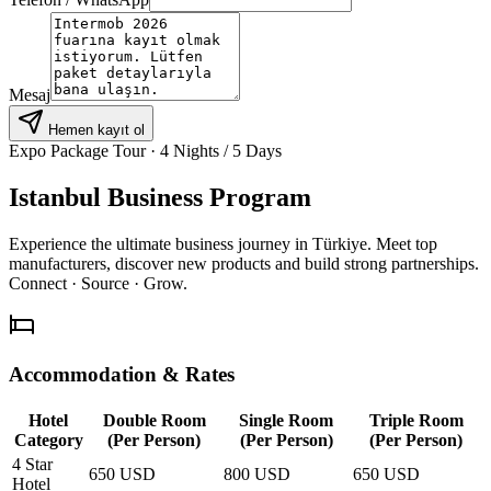
Mesaj
Hemen kayıt ol
Expo Package Tour · 4 Nights / 5 Days
Istanbul Business Program
Experience the ultimate business journey in Türkiye. Meet top
manufacturers, discover new products and build strong partnerships.
Connect · Source · Grow.
Accommodation & Rates
Hotel
Double Room
Single Room
Triple Room
Category
(Per Person)
(Per Person)
(Per Person)
4 Star
650 USD
800 USD
650 USD
Hotel