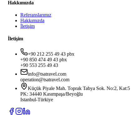
Hakkımızda
Referanslarımız
Hakkımızda
İletişim
İletişim
+90 212 255 49 43 pbx
+90 850 474 49 43 pbx
+90 553 255 49 43
info@tsatravel.com
operation@tsatravel.com
Küçük Piyale Mah. Toprak Tabya Sok. No:2, Kat:5
PK: 34440 Kasımpaşa/Beyoğlu
Istanbul-Türkiye