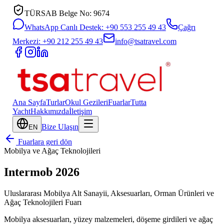
TÜRSAB Belge No: 9674
WhatsApp Canlı Destek: +90 553 255 49 43
Çağrı
Merkezi: +90 212 255 49 43
info@tsatravel.com
Ana Sayfa
Turlar
Okul Gezileri
Fuarlar
Tutta
Yacht
Hakkımızda
İletişim
Bize Ulaşın
EN
Fuarlara geri dön
Mobilya ve Ağaç Teknolojileri
Intermob 2026
Uluslararası Mobilya Alt Sanayii, Aksesuarları, Orman Ürünleri ve
Ağaç Teknolojileri Fuarı
Mobilya aksesuarları, yüzey malzemeleri, döşeme girdileri ve ağaç