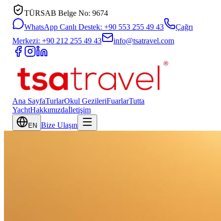
TÜRSAB Belge No: 9674
WhatsApp Canlı Destek: +90 553 255 49 43
Çağrı
Merkezi: +90 212 255 49 43
info@tsatravel.com
Ana Sayfa
Turlar
Okul Gezileri
Fuarlar
Tutta
Yacht
Hakkımızda
İletişim
Bize Ulaşın
EN